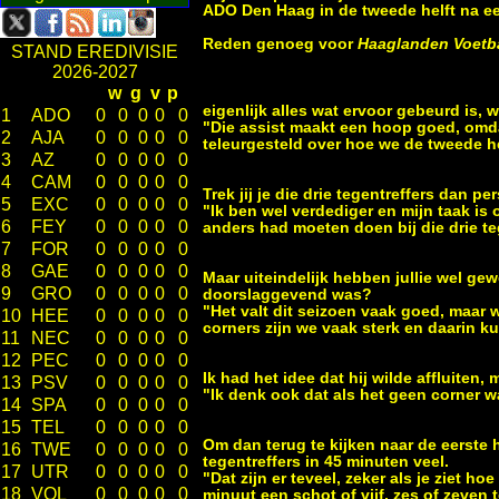
ADO Den Haag in de tweede helft na een
Reden genoeg voor
Haaglanden Voetb
STAND EREDIVISIE
2026-2027
w
g
v
p
eigenlijk alles wat ervoor gebeurd is,
1
ADO
0
0
0
0
0
"Die assist maakt een hoop goed, omda
2
AJA
0
0
0
0
0
teleurgesteld over hoe we de tweede h
3
AZ
0
0
0
0
0
4
CAM
0
0
0
0
0
Trek jij je die drie tegentreffers dan p
5
EXC
0
0
0
0
0
"Ik ben wel verdediger en mijn taak is
6
FEY
0
0
0
0
0
anders had moeten doen bij die drie teg
7
FOR
0
0
0
0
0
8
GAE
0
0
0
0
0
Maar uiteindelijk hebben jullie wel ge
9
GRO
0
0
0
0
0
doorslaggevend was?
"Het valt dit seizoen vaak goed, maar w
10
HEE
0
0
0
0
0
corners zijn we vaak sterk en daarin k
11
NEC
0
0
0
0
0
12
PEC
0
0
0
0
0
Ik had het idee dat hij wilde affluiten
13
PSV
0
0
0
0
0
"Ik denk ook dat als het geen corner w
14
SPA
0
0
0
0
0
15
TEL
0
0
0
0
0
Om dan terug te kijken naar de eerste 
16
TWE
0
0
0
0
0
tegentreffers in 45 minuten veel.
17
UTR
0
0
0
0
0
"Dat zijn er teveel, zeker als je ziet 
18
VOL
0
0
0
0
0
minuut een schot of vijf, zes of zeven t